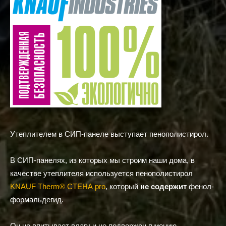
Утеплителем в СИП-панеле выступает пенополистирол.
В СИП-панелях, из которых мы строим наши дома, в
качестве утеплителя используется
пенополистирол
KNAUF Therm® СТЕНА pro
, который
не содержит
фенол-
формальдегид.
Он не впитывает влагу и не подвержен гниению,