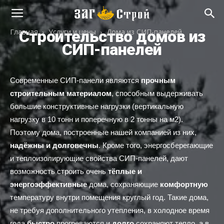
"ЗАГ-
Главная
Строительство домов из
Услуги и цены
Дома из СИП-панелей
СИП-панелей
Строй"
Современные СИП-панели являются
прочным
строительным материалом
, способным выдерживать
большие конструктивные нагрузки (вертикальную
нагрузку в 10 тонн и поперечную в 2 тонны на м2).
Поэтому дома, построенные нашей компанией из них,
надёжны и долговечны
. Кроме того, энергосберегающие
и теплоизолирующие свойства СИП-панелей, дают
возможность строить очень
тёплые и
энергоэффективные
дома, сохраняющие
комфортную
температуру внутри помещения круглый год. Такие дома,
не требуя дополнительного утепления, в холодное время
года
быстро
прогреваются и
долго
сохраняют тепло, а в