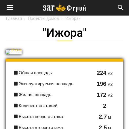
"ЗАГ-
Главная
Проекты домов
Ижора»
"Ижора"
Строй"
224
Общая площадь
м2
196
Эксплуатируемая площадь
м2
172
Жилая площадь
м2
2
Количество этажей
2.7
Высота первого этажа
м
2.5
Высота второго этажа
м